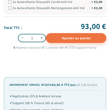
2x Autocollants Dissuasifs Carrés Anti Vol
+ €3,00
2x Autocollants Dissuasifs Rectangulaires Anti Vol
+ €3,00
93,00 €
Total TTC :
−
+
Ajouter au panier
Quantité
🔒 Paiement sécurisé
·
📦 Livraison 48h FR
·
🇫🇷 Support France
69,90 € TTC/an
soit 5,83 €/mois
ABONNEMENT ANNUEL REQUIS
Application iOS & Android incluse
Support 100 % France (tél. & email)
Alertes mouvement, zones, batterie