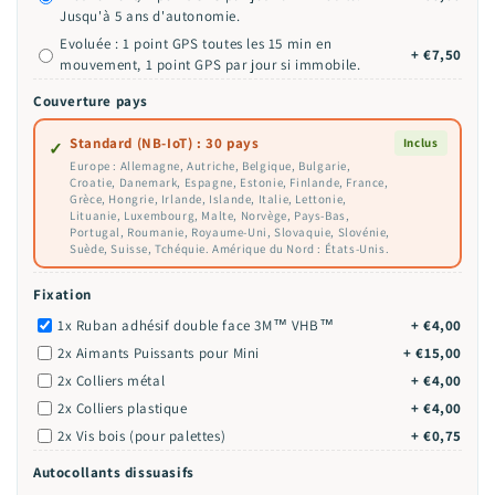
Jusqu'à 5 ans d'autonomie.
Evoluée : 1 point GPS toutes les 15 min en
+ €7,50
mouvement, 1 point GPS par jour si immobile.
Couverture pays
Standard (NB-IoT) : 30 pays
Inclus
✓
Europe : Allemagne, Autriche, Belgique, Bulgarie,
Croatie, Danemark, Espagne, Estonie, Finlande, France,
Grèce, Hongrie, Irlande, Islande, Italie, Lettonie,
Lituanie, Luxembourg, Malte, Norvège, Pays-Bas,
Portugal, Roumanie, Royaume-Uni, Slovaquie, Slovénie,
Suède, Suisse, Tchéquie. Amérique du Nord : États-Unis.
Fixation
1x Ruban adhésif double face 3M™ VHB™
+ €4,00
2x Aimants Puissants pour Mini
+ €15,00
2x Colliers métal
+ €4,00
2x Colliers plastique
+ €4,00
2x Vis bois (pour palettes)
+ €0,75
Autocollants dissuasifs