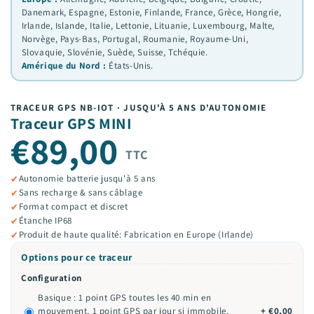
Danemark, Espagne, Estonie, Finlande, France, Grèce, Hongrie,
Irlande, Islande, Italie, Lettonie, Lituanie, Luxembourg, Malte,
Norvège, Pays-Bas, Portugal, Roumanie, Royaume-Uni,
Slovaquie, Slovénie, Suède, Suisse, Tchéquie.
Amérique du Nord :
États-Unis.
TRACEUR GPS NB-IOT · JUSQU'À 5 ANS D'AUTONOMIE
Traceur GPS MINI
€89,00
TTC
Autonomie batterie jusqu'à 5 ans
✔
Sans recharge & sans câblage
✔
Format compact et discret
✔
Étanche IP68
✔
Produit de haute qualité: Fabrication en Europe (Irlande)
✔
Options pour ce traceur
Configuration
Basique : 1 point GPS toutes les 40 min en
mouvement, 1 point GPS par jour si immobile.
+ €0,00