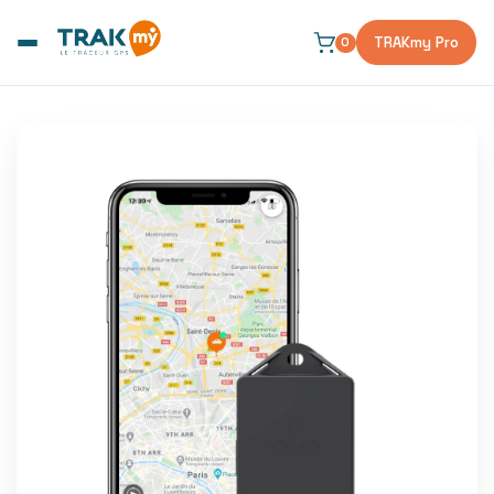
er et passer au contenu
TRAKmy Pro
0