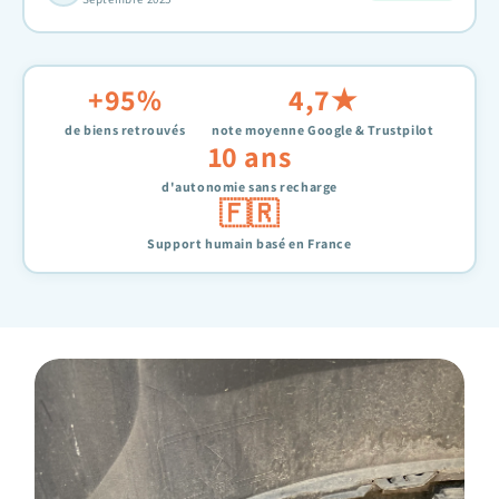
+95%
4,7★
de biens retrouvés
note moyenne Google & Trustpilot
10 ans
d'autonomie sans recharge
🇫🇷
Support humain basé en France