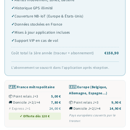
Historique GPS illimité
Couverture NB-IoT (Europe & États-Unis)
Données stockées en France
Mises à jour application incluses
Support VIP en cas de vol
Coût total la 1ère année (traceur + abonnement)
€158,90
L'abonnement se souscrit dans l'application après réception.
🇫🇷 France métropolitaine
🇪🇺 Europe (Belgique,
Allemagne, Espagne…)
📦 Point relais J+3
5,00 €
🚚 Domicile J+2/J+4
7,80 €
📦 Point relais J+3
9,90 €
⚡ Express J+1
24,00 €
🚚 Domicile J+2/J+4
14,90 €
Pays européens couverts par le
✓ Offerte dès 120 €
traceur.