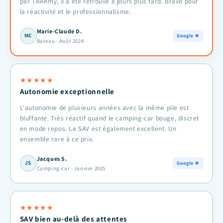
par TRAKmy, il a été retrouvé 8 jours plus tard. Bravo pour
la réactivité et le professionnalisme.
Marie-Claude D.
MC
Google ★
Bateau · Août 2024
★
★
★
★
★
Autonomie exceptionnelle
L'autonomie de plusieurs années avec la même pile est
bluffante. Très réactif quand le camping-car bouge, discret
en mode repos. Le SAV est également excellent. Un
ensemble rare à ce prix.
Jacques S.
JS
Google ★
Camping-car · Janvier 2025
★
★
★
★
★
SAV bien au-delà des attentes