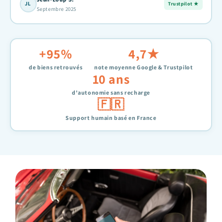
JL
Trustpilot ★
Septembre 2025
+95%
4,7★
de biens retrouvés
note moyenne Google & Trustpilot
10 ans
d'autonomie sans recharge
🇫🇷
Support humain basé en France