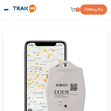
er et passer au contenu
TRAKmy Pro
0