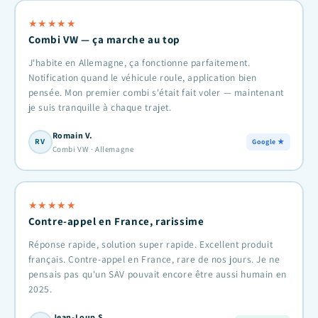
★
★
★
★
★
Combi VW — ça marche au top
J'habite en Allemagne, ça fonctionne parfaitement.
Notification quand le véhicule roule, application bien
pensée. Mon premier combi s'était fait voler — maintenant
je suis tranquille à chaque trajet.
Romain V.
RV
Google ★
Combi VW · Allemagne
★
★
★
★
★
Contre-appel en France, rarissime
Réponse rapide, solution super rapide. Excellent produit
français. Contre-appel en France, rare de nos jours. Je ne
pensais pas qu'un SAV pouvait encore être aussi humain en
2025.
Jean-Loup S.