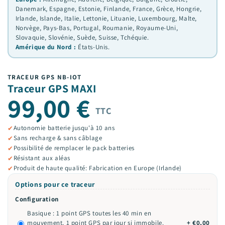
Danemark, Espagne, Estonie, Finlande, France, Grèce, Hongrie,
Irlande, Islande, Italie, Lettonie, Lituanie, Luxembourg, Malte,
Norvège, Pays-Bas, Portugal, Roumanie, Royaume-Uni,
Slovaquie, Slovénie, Suède, Suisse, Tchéquie.
Amérique du Nord :
États-Unis.
TRACEUR GPS NB-IOT
Traceur GPS MAXI
99,00 €
TTC
Autonomie batterie jusqu'à 10 ans
✔
Sans recharge & sans câblage
✔
Possibilité de remplacer le pack batteries
✔
Résistant aux aléas
✔
Produit de haute qualité: Fabrication en Europe (Irlande)
✔
Options pour ce traceur
Configuration
Basique : 1 point GPS toutes les 40 min en
mouvement, 1 point GPS par jour si immobile.
+ €0,00