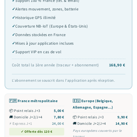
Support 100 % France (tél. & email)
Alertes mouvement, zones, batterie
Historique GPS illimité
Couverture NB-IoT (Europe & États-Unis)
Données stockées en France
Mises à jour application incluses
Support VIP en cas de vol
Coût total la 1ère année (traceur + abonnement)
168,90 €
L'abonnement se souscrit dans l'application après réception.
🇫🇷 France métropolitaine
🇪🇺 Europe (Belgique,
Allemagne, Espagne…)
📦 Point relais J+3
5,00 €
🚚 Domicile J+2/J+4
7,80 €
📦 Point relais J+3
9,90 €
⚡ Express J+1
24,00 €
🚚 Domicile J+2/J+4
14,90 €
Pays européens couverts par le
✓ Offerte dès 120 €
traceur.