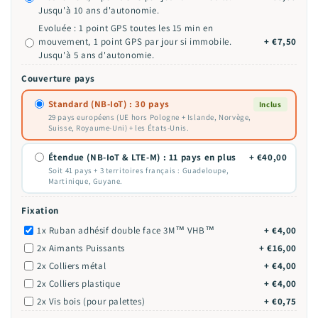
Jusqu'à 10 ans d'autonomie.
Evoluée : 1 point GPS toutes les 15 min en
mouvement, 1 point GPS par jour si immobile.
+ €7,50
Jusqu'à 5 ans d'autonomie.
Couverture pays
Standard (NB-IoT) : 30 pays
Inclus
29 pays européens (UE hors Pologne + Islande, Norvège,
Suisse, Royaume-Uni) + les États-Unis.
Étendue (NB-IoT & LTE-M) : 11 pays en plus
+ €40,00
Soit 41 pays + 3 territoires français : Guadeloupe,
Martinique, Guyane.
Fixation
1x Ruban adhésif double face 3M™ VHB™
+ €4,00
2x Aimants Puissants
+ €16,00
2x Colliers métal
+ €4,00
2x Colliers plastique
+ €4,00
2x Vis bois (pour palettes)
+ €0,75