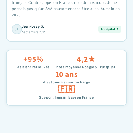
français. Contre-appel en France, rare de nos jours. Je ne
pensais pas qu'un SAV pouvait encore être aussi humain en
2025.
Jean-Loup S.
JL
Trustpilot ★
Septembre 2025
+95%
4,2★
de biens retrouvés
note moyenne Google & Trustpilot
10 ans
d'autonomie sans recharge
🇫🇷
Support humain basé en France
Florent a pu sécuriser son véhicule
M. RODRIGUEZ a retrouvé son véhicule volé