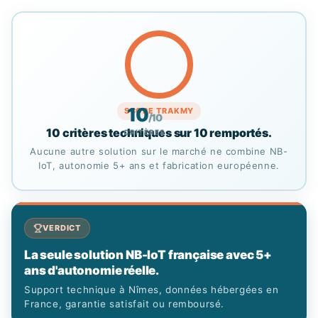
10
SCORE TRAKMY
/10
10 critères techniques sur 10 remportés.
CRITÈRES
Aucune autre solution sur le marché ne combine NB-
IoT, autonomie 5+ ans et fabrication européenne.
VERDICT
La seule solution NB-IoT française avec 5+
ans d'autonomie réelle.
Support technique à Nîmes, données hébergées en
France, garantie satisfait ou remboursé.