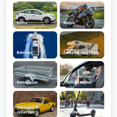
Autos
Motos
Bateaux
Camping-cars / Vans
Remorques
Traceurs espion
Véhicules de
collection
Trottinettes