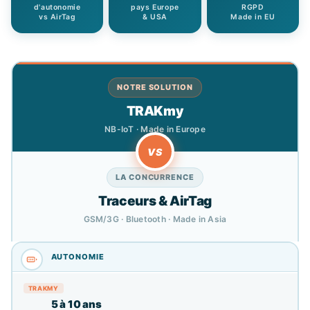
d'autonomie
pays Europe
RGPD
vs AirTag
& USA
Made in EU
NOTRE SOLUTION
TRAKmy
NB-IoT · Made in Europe
VS
LA CONCURRENCE
Traceurs & AirTag
GSM/3G · Bluetooth · Made in Asia
5 à 10 ans