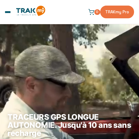
et
passer
TRAKmy Pro
au
0
contenu
TRACEURS GPS LONGUE
AUTONOMIE. Jusqu'à 10 ans sans
recharge