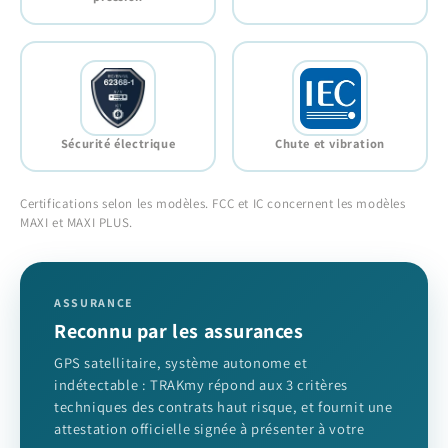
Sécurité électrique
Chute et vibration
Certifications selon les modèles. FCC et IC concernent les modèles
MAXI et MAXI PLUS.
ASSURANCE
Reconnu par les assurances
GPS satellitaire, système autonome et
indétectable : TRAKmy répond aux 3 critères
techniques des contrats haut risque, et fournit une
attestation officielle signée à présenter à votre