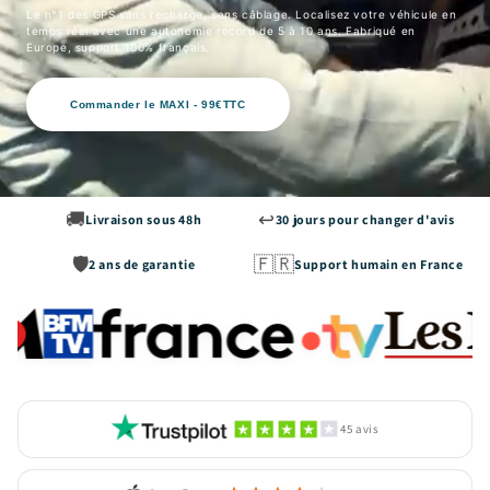
Le n°1 des GPS sans recharge, sans câblage. Localisez votre véhicule en
temps réel avec une autonomie record de 5 à 10 ans. Fabriqué en
Europe, support 100% français.
Commander le MAXI - 99€TTC
🚚
↩️
Livraison sous 48h
30 jours pour changer d'avis
🛡️
🇫🇷
2 ans de garantie
Support humain en France
45 avis