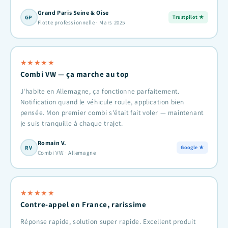
Grand Paris Seine & Oise
GP
Trustpilot ★
Flotte professionnelle · Mars 2025
★
★
★
★
★
Combi VW — ça marche au top
J'habite en Allemagne, ça fonctionne parfaitement.
Notification quand le véhicule roule, application bien
pensée. Mon premier combi s'était fait voler — maintenant
je suis tranquille à chaque trajet.
Romain V.
RV
Google ★
Combi VW · Allemagne
★
★
★
★
★
Contre-appel en France, rarissime
Réponse rapide, solution super rapide. Excellent produit